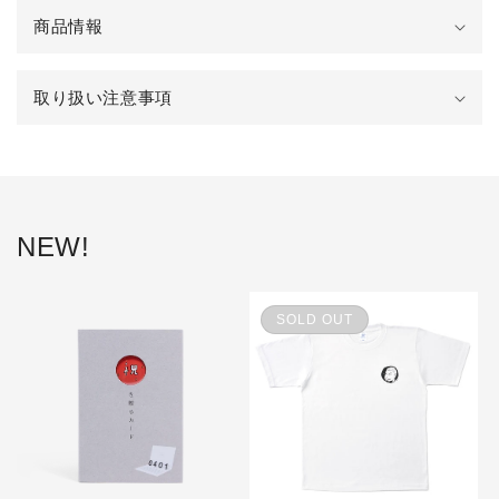
り
商品情報
た
た
み
取り扱い注意事項
可
能
な
コ
NEW!
ン
テ
ン
SOLD OUT
ツ