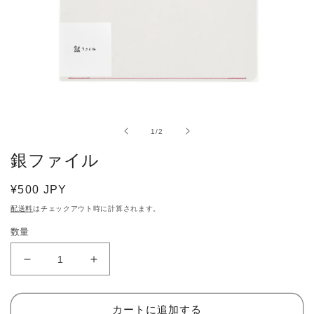
モ
ー
ダ
ル
の
1
/
2
で
銀ファイル
メ
デ
ィ
通
¥500 JPY
ア
常
(1)
配送料
はチェックアウト時に計算されます。
を
価
開
数量
格
く
銀
銀
フ
フ
ァ
ァ
カートに追加する