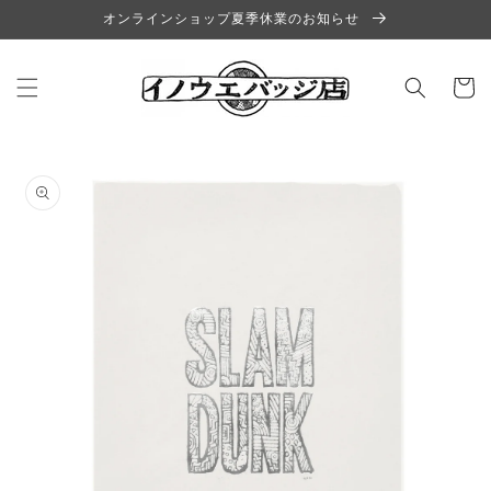
コンテ
オンラインショップ夏季休業のお知らせ
ンツに
進む
カ
ー
ト
商品情
報にス
キップ