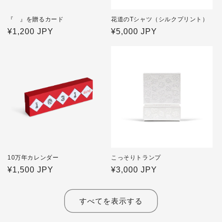
『 』を贈るカード
花道のTシャツ（シルクプリント）
通
¥1,200 JPY
通
¥5,000 JPY
常
常
価
価
格
格
10万年カレンダー
こっそりトランプ
通
¥1,500 JPY
通
¥3,000 JPY
常
常
価
価
すべてを表示する
格
格