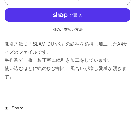
イ
イ
ル
ル
の
の
数
数
量
量
別のお支払い方法
を
を
蠟引き紙に「SLAM DUNK」の絵柄を箔押し加工したA4サ
減
増
ら
や
イズのファイルです。
す
す
手作業で一枚一枚丁寧に蠟引き加工をしています。
使い込むほどに蝋のひび割れ、風合いが増し愛着が湧きま
す。
Share
折